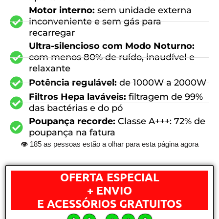
Motor interno:
sem unidade externa
inconveniente e sem gás para
recarregar
Ultra-silencioso com Modo Noturno:
com menos 80% de ruído, inaudível e
relaxante
Potência regulável:
de 1000W a 2000W
Filtros Hepa laváveis:
filtragem de 99%
das bactérias e do pó
Poupança recorde:
Classe A+++: 72% de
poupança na fatura
👁
185
as pessoas estão a olhar para esta página agora
OFERTA ESPECIAL
+ ENVIO
E ACESSÓRIOS GRATUITOS