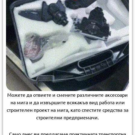
Можете да отвиете и смените различните аксесоари
на мига и да извършите всякакъв вид работа или
строителен проект на мига, като спестите средства за
строителни предприемачи.
Само днес ви предлагаме практичната транспортна