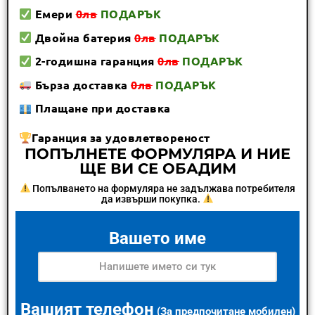
Емери
0лв
ПОДАРЪК
Двойна батерия
0лв
ПОДАРЪК
2-годишна гаранция
0лв
ПОДАРЪК
Бърза доставка
0лв
ПОДАРЪК
Плащане при доставка
Гаранция за удовлетвореност
ПОПЪЛНЕТЕ ФОРМУЛЯРА И НИЕ
ЩЕ ВИ СЕ ОБАДИМ
Попълването на формуляра не задължава потребителя
да извърши покупка.
Вашето име
Вашият телефон
(За предпочитане мобилен)