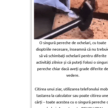
O singură pereche de ochelari, cu toate
dioptriile necesare, înseamnă că nu trebui
să vă schimbați ochelarii pentru diferite
activități zilnice și că puteți folosi o singur
pereche chiar dacă aveți grade diferite d
vedere.
Citirea unui ziar, utilizarea telefonului mobi
tastarea la calculator sau poate citirea une
cărți – toate acestea cu o singură pereche 