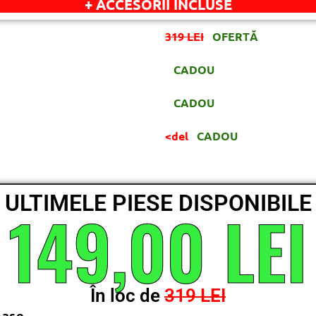
+ ACCESORII INCLUSE
319 LEI
OFERTĂ
CADOU
CADOU
<del
CADOU
ULTIMELE PIESE DISPONIBILE
149,00 LEI
În loc de
319 LEI
mase