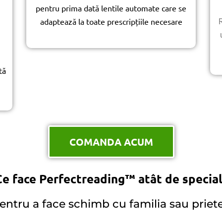
pentru prima dată lentile automate care se
adaptează la toate prescripțiile necesare
R
tă
COMANDA ACUM
Ce face Perfectreading™ atât de special
ntru a face schimb cu familia sau priete