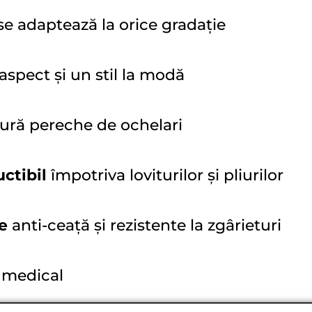
se adaptează la orice gradație
spect și un stil la modă
gură pereche de ochelari
uctibil
împotriva loviturilor și pliurilor
e
anti-ceață și rezistente la zgârieturi
 medical