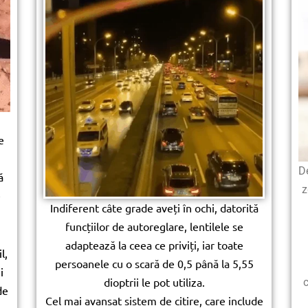
e
De
ă
z
e
Indiferent câte grade aveți în ochi, datorită
funcțiilor de autoreglare, lentilele se
adaptează la ceea ce priviți, iar toate
l,
persoanele cu o scară de 0,5 până la 5,55
i
dioptrii le pot utiliza.
c
de
Cel mai avansat sistem de citire, care include