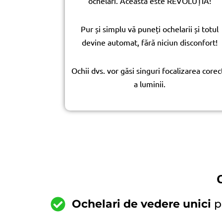
ochelari. Aceasta este REVOLUȚIA!
Pur și simplu vă puneți ochelarii și totul
devine automat, fără niciun disconfort!
Ochii dvs. vor găsi singuri focalizarea corec
a luminii.
Ochelari de vedere unici
pe