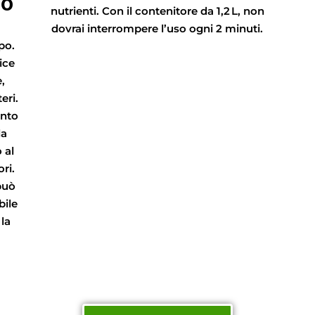
lo
nutrienti. Con il contenitore da 1,2 L, non
dovrai interrompere l’uso ogni 2 minuti.
po.
ice
,
eri.
onto
la
 al
ori.
può
bile
 la