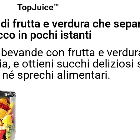
TopJuice™
di frutta e verdura che separ
co in pochi istanti
 bevande con frutta e verdur
ia, e ottieni succhi delizios
i né sprechi alimentari.