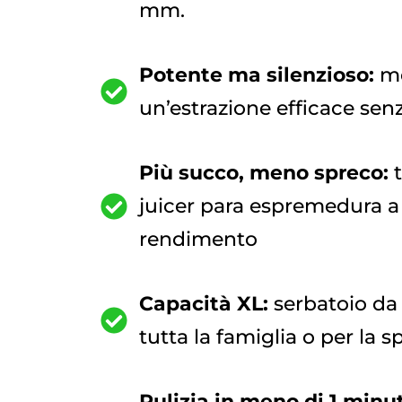
mm.
Potente ma silenzioso:
mo
un’estrazione efficace sen
Più succo, meno spreco:
juicer para espremedura a 
rendimento
Capacità XL:
serbatoio da 1
tutta la famiglia o per la 
Pulizia in meno di 1 minu