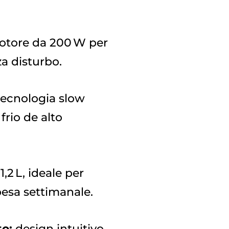
tore da 200 W per
za disturbo.
tecnologia slow
frio de alto
,2 L, ideale per
spesa settimanale.
to:
design intuitivo